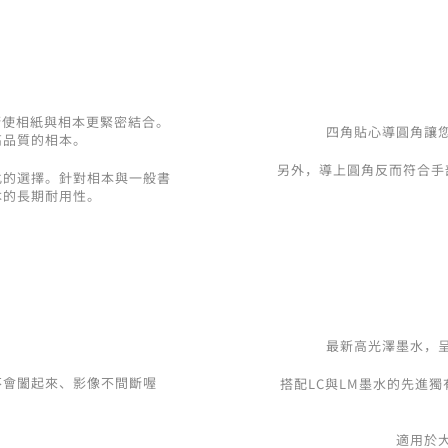
術使相紙與相本更緊密結合。
四角貼心導圓角讓
高品質的相本。
另外，導上圓角反而符合手
化的選擇。針對相本與一般書
本的長期耐用性。
最新高光澤墨水，
都不會闔起來、影像不間斷喔
搭配LC與LM墨水的先進
適用於