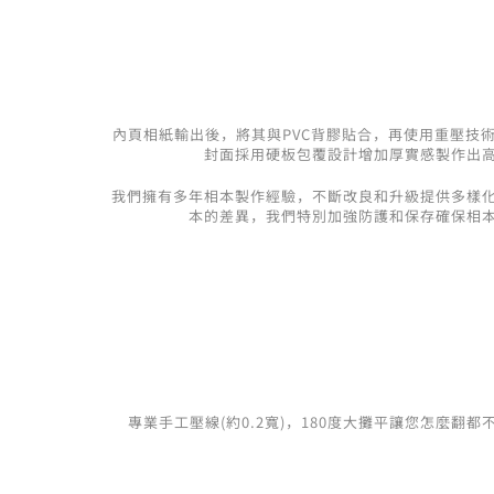
內頁相紙輸出後，將其與PVC背膠貼合，再使用重壓技
封面採用硬板包覆設計增加厚實感製作出
我們擁有多年相本製作經驗，不斷改良和升級提供多樣
本的差異，我們特別加強防護和保存確保相
專業手工壓線(約0.2寬)，180度大攤平讓您怎麼翻