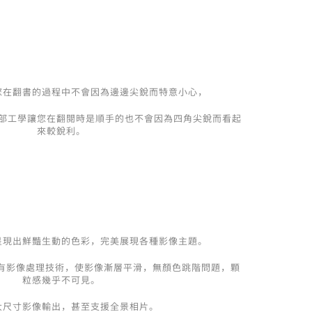
您在翻書的過程中不會因為邊邊尖銳而特意小心，
部工學讓您在翻閱時是順手的也不會因為四角尖銳而看起
來較銳利。
呈現出鮮豔生動的色彩，完美展現各種影像主題。
獨有影像處理技術，使影像漸層平滑，無顏色跳階問題，顆
粒感幾乎不可見。
大尺寸影像輸出，甚至支援全景相片。