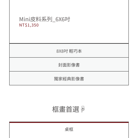
Mini皮料系列_6X6吋
NT$
1,350
8X8吋 輕巧本
封面影像書
獨家經典影像書
框畫首選☟
桌框