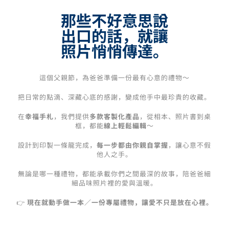
那些不好意思說
出口的話，就讓
照片悄悄傳達。
這個父親節，為爸爸準備一份最有心意的禮物～
把日常的點滴、深藏心底的感謝，變成他手中最珍貴的收藏。
在
幸福手札
，我們提供
多款客製化產品
，從相本、照片書到桌
框，都能
線上輕鬆編輯
～
設計到印製一條龍完成，
每一步都由你親自掌握
，讓心意不假
他人之手。
無論是哪一種禮物，都能承載你們之間最深的故事，陪爸爸細
細品味照片裡的愛與溫暖。
👉
現在就動手做一本／一份專屬禮物，讓愛不只是放在心裡。