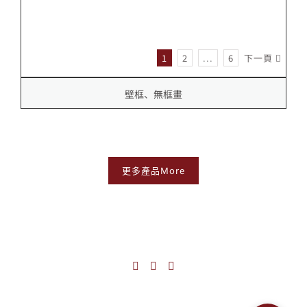
1
2
...
6
下一頁
壁框、無框畫
更多產品More