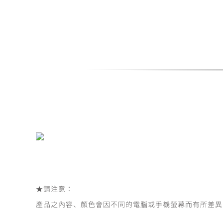
Skip
to
content
★
請注意：
產品之內容、顏色會因不同的電腦或手機螢幕而有所差異