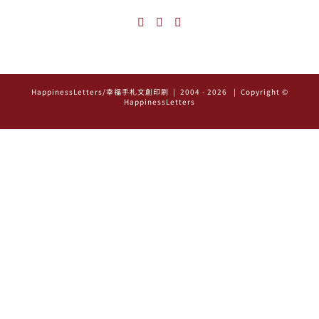
HappinessLetters/幸福手札文創印刷 | 2004 -
2026
| Copyright ©
HappinessLetters
幸福編編
我們將於上班時間回覆您
訊息將於上班時段回覆
離線聯繫
姓
名