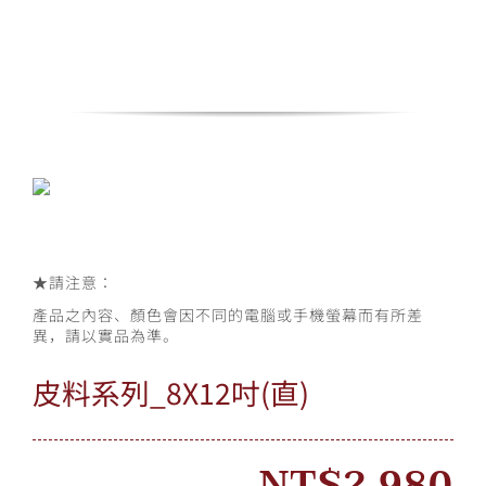
Skip
to
content
Toggle
Navigation
情人節活動
所有產品
★
請注意：
我的帳戶
產品之內容、顏色會因不同的電腦或手機螢幕而有所差
異，請以實品為準。
購物車
皮料系列_8X12吋(直)
NT$
2,980