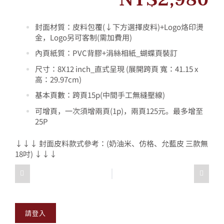
封面材質：
皮料包覆(↓下方選擇皮料)
+
Logo
烙印燙
金，Logo
另
可客制(需加費用)
內頁紙質：PVC背膠+涓絲相紙_蝴蝶頁裝訂
尺寸：8X12 inch_直式呈現 (展開跨頁 寬：41.15 x
高：29.97cm)
基本頁數：跨頁15p(中間手工無縫壓線)
可增頁，一次須增兩頁(1p)，兩頁125元。最多增至
25P
↓↓↓ 封面皮料款式參考：(奶油米、仿格、允藍皮 三款無
18吋) ↓↓↓
請登入