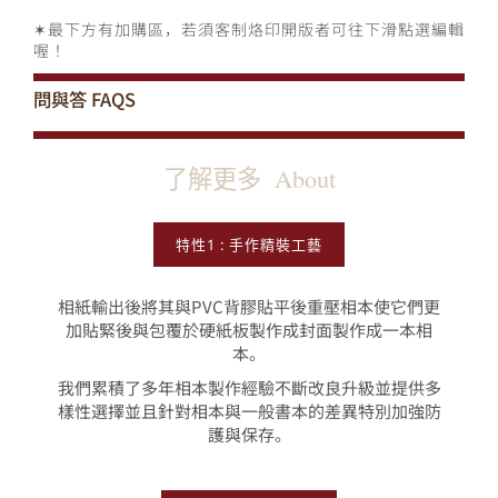
✶最下方有加購區，若須客制烙印開版者可往下滑點選編輯
喔！
問與答
FAQS
了解更多
About
特性1 : 手作精裝工藝
相紙輸出後將其與PVC背膠貼平後重壓相本使它們更
加貼緊後與包覆於硬紙板製作成封面製作成一本相
本。
我們累積了多年相本製作經驗不斷改良升級並提供多
樣性選擇並且針對相本與一般書本的差異特別加強防
護與保存。