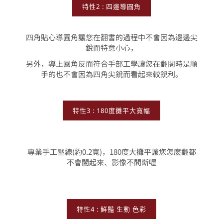
特性2 : 四邊導圓角
四角貼心導圓角讓您在翻書的過程中不會因為邊邊尖
銳而特意小心，
另外，導上圓角反而符合手部工學讓您在翻閱時是順
手的也不會因為四角尖銳而看起來較銳利。
特性3 : 180度攤平大寬幅
專業手工壓線(約0.2寬)，180度大攤平讓您怎麼翻都
不會闔起來、影像不間斷喔
特性4 : 鮮豔 生動 色彩