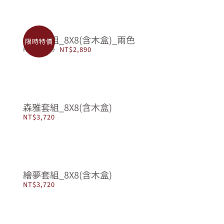
懷舊套組_8X8(含木盒)_兩色
限時特價
原
目
NT$
3,720
NT$
2,890
始
前
價
價
格：
格：
NT$3,720。
NT$2,890。
森雅套組_8X8(含木盒)
NT$
3,720
繪夢套組_8X8(含木盒)
NT$
3,720