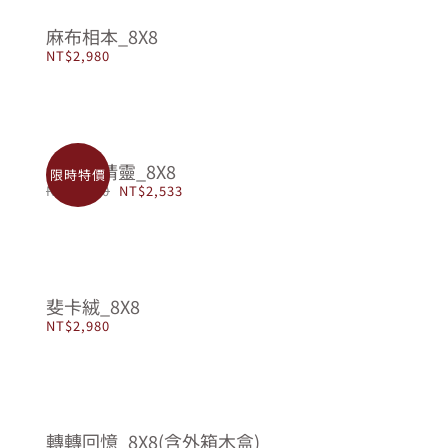
麻布相本_8X8
NT$
2,980
Sale雪精靈_8X8
限時特價
原
目
NT$
2,980
NT$
2,533
始
前
價
價
格：
格：
NT$2,980。
NT$2,533。
斐卡絨_8X8
NT$
2,980
轉轉回憶_8X8(含外箱木盒)