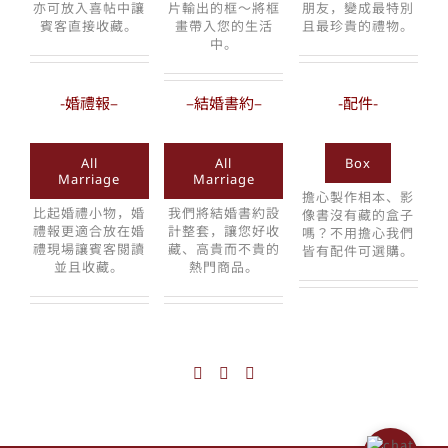
亦可放入喜帖中讓
片輸出的框～將框
朋友，變成最特別
賓客直接收藏。
畫帶入您的生活
且最珍貴的禮物。
中。
-婚禮報
–
–
結婚書約
–
-配件-
All
All
Box
Marriage
Marriage
擔心製作相本、影
比起婚禮小物，婚
我們將結婚書約設
像書沒有藏的盒子
禮報更適合放在婚
計整套，讓您好收
嗎？不用擔心我們
禮現場讓賓客閱讀
藏、高貴而不貴的
皆有配件可選購。
並且收藏。
熱門商品。