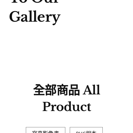
Gallery
全部商品 All
Product