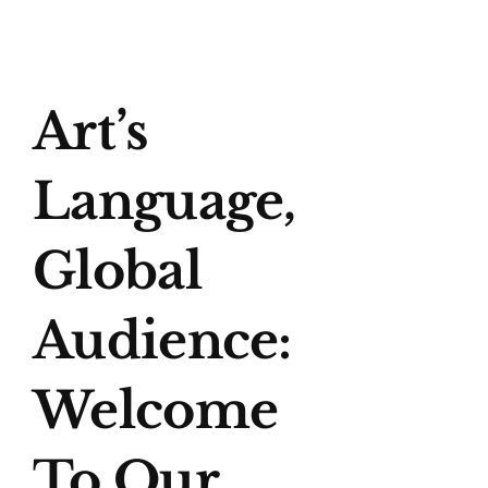
Art’s
Language,
Global
Audience:
Welcome
To Our