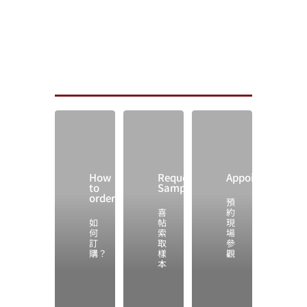
How
Request
Appointment
to
Samples
order
預
喜
約
如
帖
現
何
索
場
訂
取
參
購？
樣
觀
本