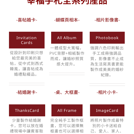
-喜帖婚卡-
-蝴蝶頁相本-
-相片影像書-
Invitation
All Album
Photobook
Cards
一體成型大寬幅，
強調六色印刷輸出
從設計到印刷只想
PVC背膠+相紙製作
手工成冊強調品
給您最完美的喜
而成，讓婚紗照質
質，影像書不止成
帖，從中式到西式
感大提升。
為生活寫真書更能
韓風，讓喜帖成為
製作成美美的婚紗
婚禮點綴品。
紀錄。
-結婚謝卡-
-桌、大框畫-
-相片小卡-
ThanksCard
All Frame
ImageCard
少量製作結婚謝
完全純手工製作框
將照片製作成最特
卡，您可以放在婚
畫，您可以選擇無
別的小卡送給自
禮現場中讓賓客取
框畫也可以選擇相
己、愛人、家人、