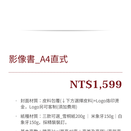
Skip
to
content
Toggle
Navigation
情人節活動
影像書_A4直式
所有產品
我的帳戶
NT$
1,599
購物車
封面材質：
皮料包覆(↓下方選擇皮料)
+
Logo
烙印燙
金，Logo
另
可客制(須加費用)
紙種材質
：三款可選_雪桐紙200g ｜ 米象牙150g｜白
象牙150g，採精裝裝訂。