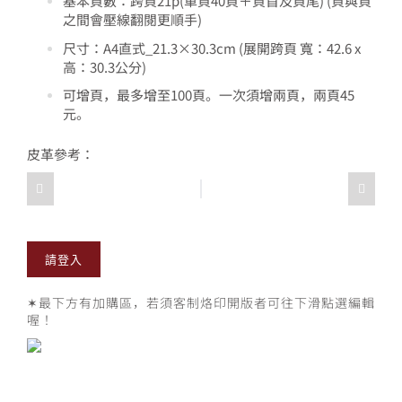
基本頁數：跨頁21p(單頁40頁＋頁首及頁尾) (頁與頁
之間會壓線翻閱更順手)
尺寸：A4直式_21.3×30.3cm (展開跨頁 寬：42.6 x
高：30.3公分)
可增頁，最多增至100頁。一次須增兩頁，兩頁45
元。
皮革參考：
請登入
✶最下方有加購區，若須客制烙印開版者可往下滑點選編輯
喔！