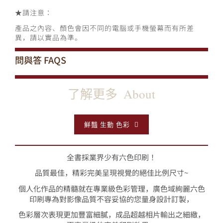
★
請注意：
產品之內容、顏色會因不同的電腦或手機螢幕而有所差
異，請以實品為準。
問與答
FAQS
了解更多
About
鮮豔 生動 色彩
全書採業界少有六色印刷！
品質最佳，精彩完美呈現視覺的絕佳比例尺寸~
個人化作品的精髓就在專業級色彩管理，廣色域絢麗六色
印刷專為對影像品質不容妥協的您量身設計訂製，
色彩層次表現更加豐富細膩，成品超越相片輸出之細緻，