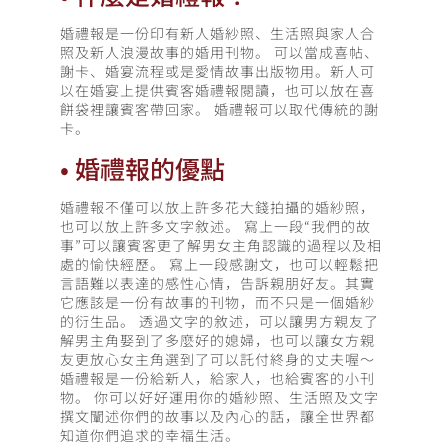
婚禮報是一份印有新人婚紗照、生活照與家人合
照及新人浪漫故事的婚用刊物。 可以當成喜帖、
謝卡、婚宴流程或是愛情故事出版物用。新人可
以在婚宴上提供賓客婚禮報閱讀，也可以放在喜
餅袋裡讓賓客帶回家。 婚禮報可以取代傳統的謝
卡。
•
婚禮報的優點
婚禮報不僅可以放上許多花大錢拍攝的婚紗照，
也可以放上許多文字敘述。 寫上一段“我們的故
事”可以讓賓客更了解男女主角認識的過程以及相
處的愉快經歷。 寫上一段感謝文，也可以輕鬆把
言語難以表達的感性心情，告訴親朋好友。其實
它應該是一份有故事的刊物，而不只是一個婚紗
的衍生品。 透過文字的敘述，可以讓男方親友了
解男主角娶到了多麼好的媳婦，也可以讓女方親
友更放心女主角選到了可以託付終身的丈夫喔～
婚禮報是一份給新人，給家人，也給賓客的小刊
物。 你可以好好運用你的婚紗照、生活照及文字
撰文闡述你們的故事以及內心的話，讓全世界都
知道你們追求的幸福生活。