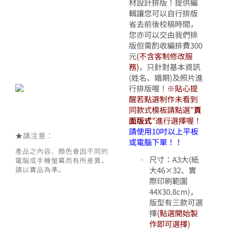
材設計排版！提供編
範
輯讓您可以自行排版
省去前後校稿時間，
圍
您亦可以交由我們排
版但需酌收編排費300
元
(不含客制修改服
NT
務)
，只針對基本資訊
(姓名、婚期)及照片進
行排版喔！
※貼心提
到
醒若點選制作未看到
同款式模板請點選”
頁
面版式
”進行選擇喔！
NT
請使用10吋以上平板
★
請注意：
或電腦下單！！
產品之內容、顏色會因不同的
尺寸：A3大(紙
電腦或手機螢幕而有所差異，
請以實品為準。
大46×32、實
際印刷範圍
44X30.8cm)，
版型有三款可選
擇
(點選開始製
作即可選擇)