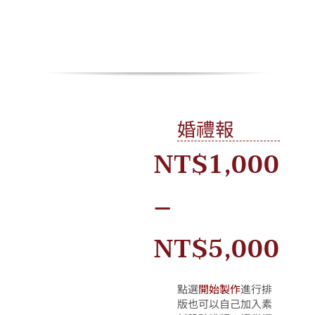
Skip
to
content
Toggle
Navigation
情人節活動
婚禮報
所有產品
NT$
1,000
我的帳戶
–
購物車
價
NT$
5,000
格
點選
開始製作
進行排
版也可以自己加入素