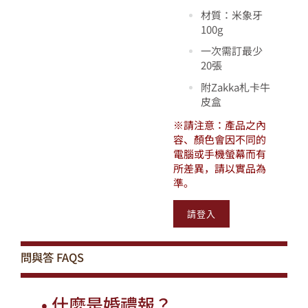
材質：米象牙
100g
一次需訂最少
20張
附Zakka札卡牛
皮盒
※請注意：產品之內
容、
顏色會因不同的
電腦或手機螢幕而有
所差異，請以實品為
準。
請登入
問與答
FAQS
•
什麼是婚禮報？