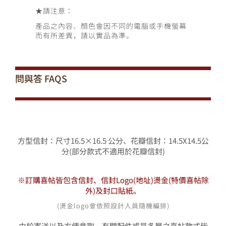
數
★
請注意：
量
產品之內容、顏色會因不同的電腦或手機螢幕
而有所差異，請以實品為準。
問與答
FAQS
方型信封：尺寸16.5×16.5 公分、花瓣信封：14.5X14.5公
分(部分款式不適用於花瓣信封)
※訂購喜帖皆包含信封、信封Logo(地址)燙金
(特價喜帖除
外)
及封口貼紙。
(燙金logo會依照設計人員隨機編排)
由於寄送以及方便拿取，有關配件或是多層之喜帖款式皆