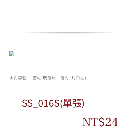
Skip
to
content
Toggle
Navigation
情人節活動
所有產品
★內容物：(喜帖(明信片)+信封+封口貼)
我的帳戶
SS_016S(單張)
購物車
NT$
24