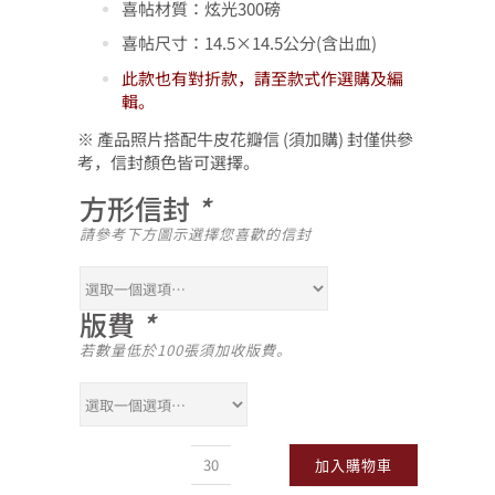
喜帖材質：炫光300磅
喜帖尺寸：14.5×14.5公分(含出血)
此款也有對折款，請至款式作選購及編
輯。
※ 產品照片搭配牛皮花瓣信 (須加購) 封僅供參
考，信封顏色皆可選擇。
方形信封
*
請參考下方圖示選擇您喜歡的信封
版費
*
若數量低於100張須加收版費。
加入購物車
SS_016S(單
張)