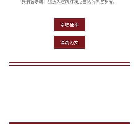
我們會示範一張放入您所訂購之喜帖內供您參考。
索取樣本
填寫內文