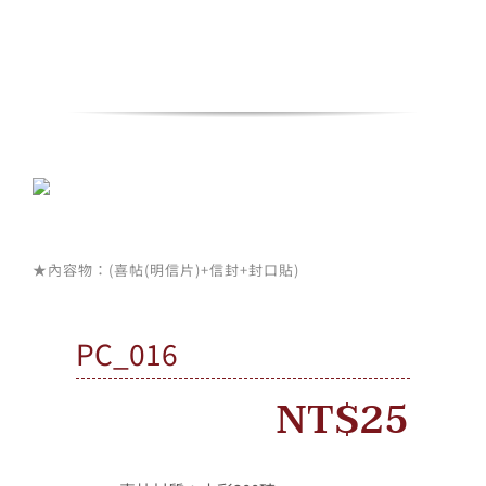
Skip
to
content
Toggle
Navigation
情人節活動
所有產品
★內容物：(喜帖(明信片)+信封+封口貼)
我的帳戶
PC_016
購物車
NT$
25