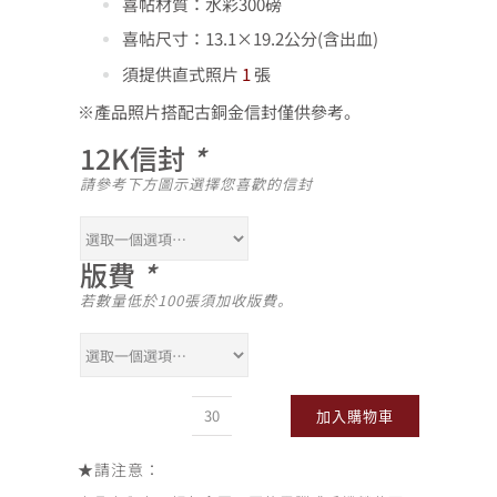
喜帖材質：水彩300磅
喜帖尺寸：13.1×19.2公分(含出血)
須提供直式照片
1
張
※產品照片搭配古銅金信封僅供參考。
12K信封
*
請參考下方圖示選擇您喜歡的信封
版費
*
若數量低於100張須加收版費。
加入購物車
PC_016
數
量
★
請注意：