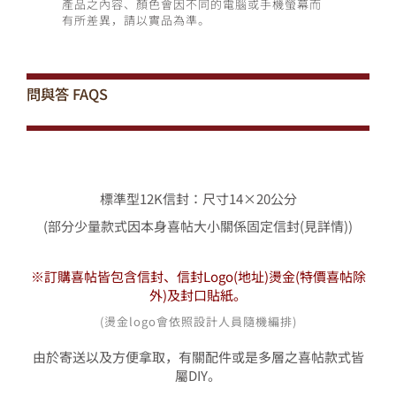
產品之內容、顏色會因不同的電腦或手機螢幕而
有所差異，請以實品為準。
問與答
FAQS
標準型12K信封：尺寸14×20公分
(部分少量款式因本身喜帖大小關係固定信封(見詳情))
※訂購喜帖皆包含信封、信封Logo(地址)燙金
(特價喜帖除
外)
及封口貼紙。
(燙金logo會依照設計人員隨機編排)
由於寄送以及方便拿取，有關配件或是多層之喜帖款式皆
屬DIY。