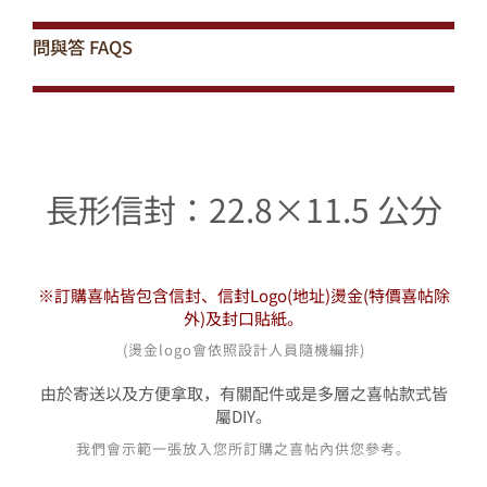
問與答
FAQS
長形信封：22.8×11.5 公分
※訂購喜帖皆包含信封、信封Logo(地址)燙金
(特價喜帖除
外)
及封口貼紙。
(燙金logo會依照設計人員隨機編排)
由於寄送以及方便拿取，有關配件或是多層之喜帖款式皆
屬DIY。
我們會示範一張放入您所訂購之喜帖內供您參考。