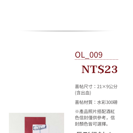
Skip
to
content
Toggle
Navigation
情人節活動
OL_009
所有產品
NT$
23
我的帳戶
喜帖尺寸：21×9公分
(含出血)
購物車
喜帖材質：水彩300磅
※產品照片搭配酒紅
色信封僅供參考，信
封顏色皆可選擇。