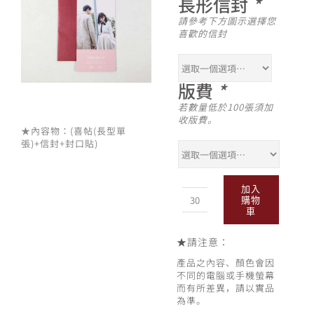
長形信封
*
請參考下方圖示選擇您
喜歡的信封
版費
*
若數量低於100張須加
收版費。
★內容物：(喜帖(長型單
張)+信封+封口貼)
加入
購物
OL_009
車
數
量
★
請注意：
產品之內容、顏色會因
不同的電腦或手機螢幕
而有所差異，請以實品
為準。