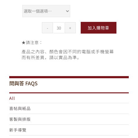
加入購物車
HI_PassPort2_
紅
數
★
請注意：
量
產品之內容、顏色會因不同的電腦或手機螢幕
而有所差異，請以實品為準。
問與答
FAQS
All
喜帖與紙品
客製與排版
新手導覽