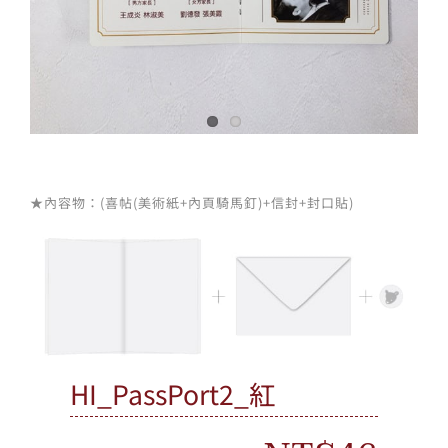
★內容物：(喜帖(美術紙+內頁騎馬釘)+信封+封口貼)
HI_PassPort2_紅