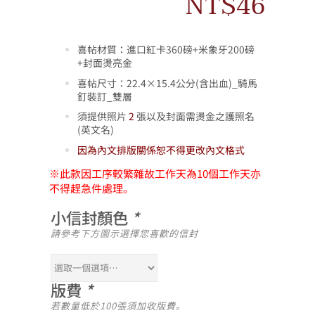
NT$
46
喜帖材質：進口紅卡360磅+米象牙200磅
+封面燙亮金
喜帖尺寸：22.4×15.4公分(含出血)_騎馬
釘裝訂_雙層
須提供照片
2
張以及封面需燙金之護照名
(英文名)
因為內文排版關係恕不得更改內文格式
※
此款因工序較繁雜故工作天為10個工作天亦
不得趕急件處理。
小信封顏色
*
請參考下方圖示選擇您喜歡的信封
版費
*
若數量低於100張須加收版費。