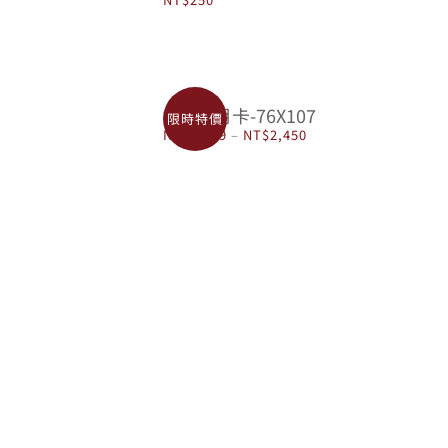
M摺彌月卡-76X107
限時特價
價
NT$
1,699
–
NT$
2,450
格
範
圍：
NT$1,699
到
NT$2,450