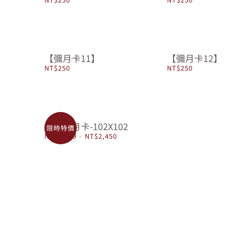
【彌月卡11】
【彌月卡12】
NT$
250
NT$
250
包摺彌月卡-102X102
限時特價
價
NT$
1,699
–
NT$
2,450
格
範
圍：
NT$1,699
到
NT$2,450