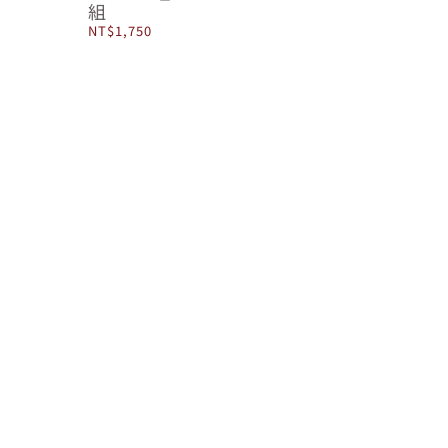
組
NT$
1,750