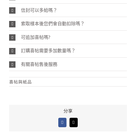
信封可以多給嗎？
索取樣本後您們會自動扣除嗎？
可追加喜帖嗎?
訂購喜帖需要多加數量嗎？
有關喜帖售後服務
喜帖與紙品
分享
Facebook
電
郵: