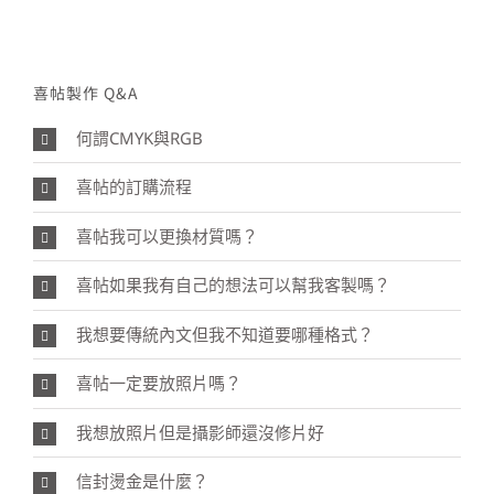
Skip
to
content
喜帖製作 Q&A
何謂CMYK與RGB
喜帖的訂購流程
喜帖我可以更換材質嗎？
喜帖如果我有自己的想法可以幫我客製嗎？
我想要傳統內文但我不知道要哪種格式？
喜帖一定要放照片嗎？
我想放照片但是攝影師還沒修片好
信封燙金是什麼？