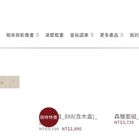
相本與影像書
桌壁框畫
喜帖請柬
更多產品
我的
ts
懷舊套組_8X8(含木盒)_
森雅套組_
限時特價
兩色
NT$
3,720
原
目
NT$
3,720
NT$
2,890
始
前