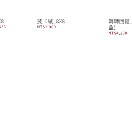
價
價
格：
格：
NT$3,720。
NT$2,890。
X8
斐卡絨_8X8
轉轉回憶_
盒)
目
533
NT$
2,980
前
NT$
4,230
價
格：
980。
NT$2,533。