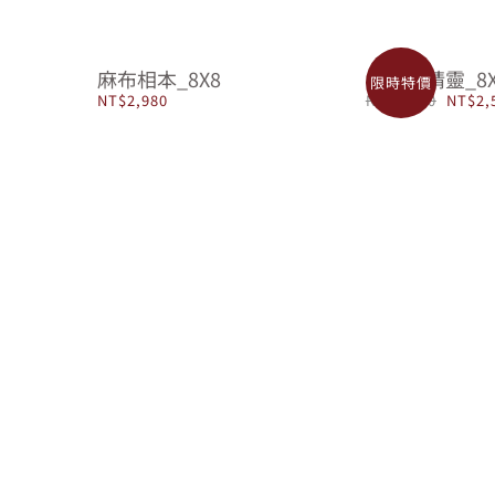
麻布相本_8X8
Sale雪精靈_8
限時特價
原
NT$
2,980
NT$
2,980
NT$
2,
始
價
格：
NT$2,