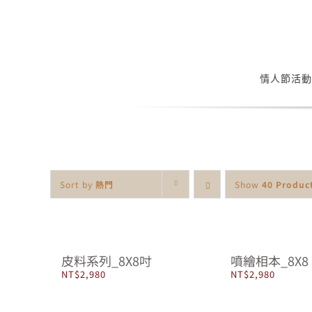
Skip
to
content
情人節活動
Sort by
熱門
Show
40 Produc
皮料系列_8X8吋
噴繪相本_8X8
NT$
2,980
NT$
2,980