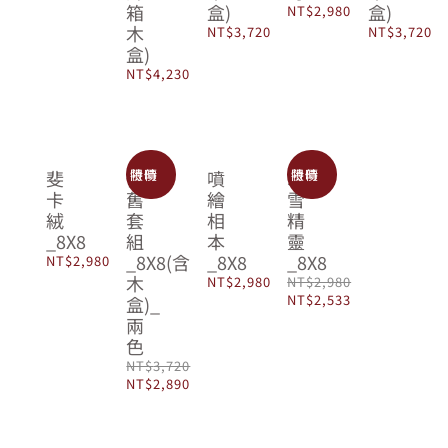
箱
盒)
盒)
NT$
2,980
木
NT$
3,720
NT$
3,720
盒)
NT$
4,230
限時特價
限時特價
斐
懷
噴
Sale
卡
舊
繪
雪
絨
套
相
精
_8X8
組
本
靈
_8X8(含
_8X8
_8X8
NT$
2,980
木
NT$
2,980
NT$
2,980
原
目
NT$
2,533
盒)_
始
前
兩
價
價
色
格：
格：
NT$
3,720
NT$2,980。
NT$2,533。
原
目
NT$
2,890
始
前
價
價
格：
格：