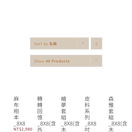
Skip
to
content
Sort by
名稱
Show
40 Products
麻
轉
繪
皮
森
布
轉
夢
料
雅
相
回
套
系
套
本
憶
組
列
組
_8X8
_8X8(含
_8X8(含
_8X8
_8X8(含
外
木
吋
木
NT$
2,980